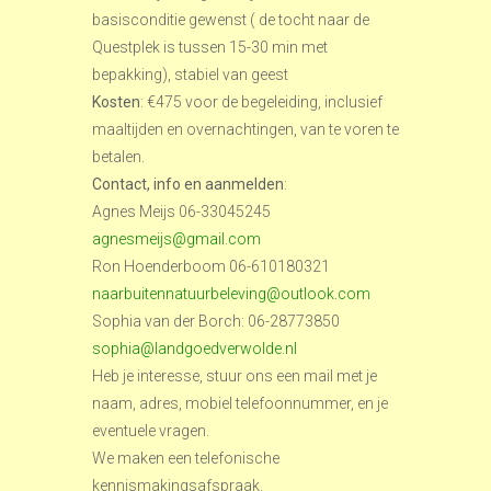
basisconditie gewenst ( de tocht naar de
Questplek is tussen 15-30 min met
bepakking), stabiel van geest
Kosten
: €475 voor de begeleiding, inclusief
maaltijden en overnachtingen, van te voren te
betalen.
Contact, info en aanmelden
:
Agnes Meijs 06-33045245
agnesmeijs@gmail.com
Ron Hoenderboom 06-610180321
naarbuitennatuurbeleving@outlook.com
Sophia van der Borch: 06-28773850
sophia@landgoedverwolde.nl
Heb je interesse, stuur ons een mail met je
naam, adres, mobiel telefoonnummer, en je
eventuele vragen.
We maken een telefonische
kennismakingsafspraak.