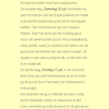
en kennismaken met het medicijnwiel.
De tweede dag,
Zaterdag 20 juli
, besteden we
aan het kiezen van de Quest plekken en maak
je je intentie waarmee je de nacht zal ingaan,
helder. Het medicijnwiel zal ons daarbij
helpen. Aan het eind van de middag ga je
door de ceremoniële poort met je bepakking
naar je plek, waar je vastend het vallen van de
avond en de intrede van de nacht ervaart. Je
slaapt in een eenvoudig bivak, onder een zeil,
in je slaapzak.
De derde dag,
Zondag 21 juli
, in de ochtend
keer je terug naar het basiskamp en word je
bij de poort door het team (en deelnemers)
ontvangen.
Als iedereen terug is, hebben we een rustig
doch feestelijk ontbijt en daarna is er tijd
voor verwerking, individueel en in de groep en