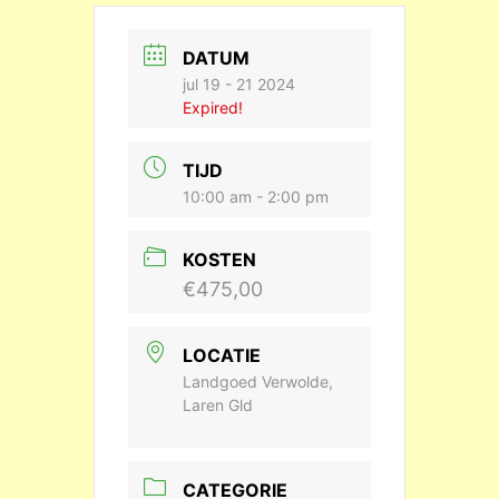
DATUM
jul 19 - 21 2024
Expired!
TIJD
10:00 am - 2:00 pm
KOSTEN
€475,00
LOCATIE
Landgoed Verwolde,
Laren Gld
CATEGORIE