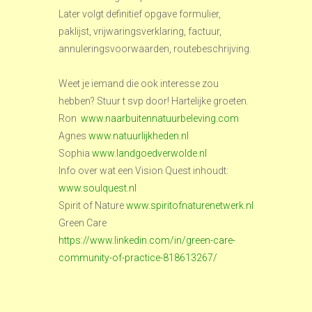
Later volgt definitief opgave formulier,
paklijst, vrijwaringsverklaring, factuur,
annuleringsvoorwaarden, routebeschrijving.
Weet je iemand die ook interesse zou
hebben? Stuur t svp door! Hartelijke groeten.
Ron
www.naarbuitennatuurbeleving.com
Agnes
www.natuurlijkheden.nl
Sophia
www.landgoedverwolde.nl
Info over wat een Vision Quest inhoudt:
www.soulquest.nl
Spirit of Nature
www.spiritofnaturenetwerk.nl
Green Care
https://www.linkedin.com/in/green-care-
community-of-practice-818613267/