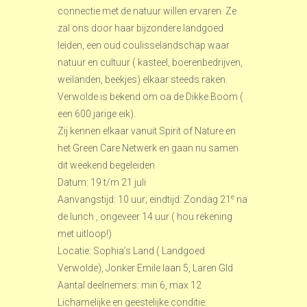
connectie met de natuur willen ervaren. Ze
zal ons door haar bijzondere landgoed
leiden, een oud coulisselandschap waar
natuur en cultuur ( kasteel, boerenbedrijven,
weilanden, beekjes) elkaar steeds raken.
Verwolde is bekend om oa de Dikke Boom (
een 600 jarige eik).
Zij kennen elkaar vanuit Spirit of Nature en
het Green Care Netwerk en gaan nu samen
dit weekend begeleiden
Datum: 19 t/m 21 juli
e
Aanvangstijd: 10 uur; eindtijd: Zondag 21
na
de lunch , ongeveer 14 uur ( hou rekening
met uitloop!)
Locatie: Sophia’s Land ( Landgoed
Verwolde), Jonker Emile laan 5, Laren Gld
Aantal deelnemers: min 6, max 12
Lichamelijke en geestelijke conditie: