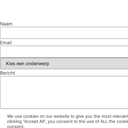
Naam
Email
Bericht
Sturen
We use cookies on our website to give you the most relevan
clicking “Accept All”, you consent to the use of ALL the cook
© Spirit of Nature. |
Privacy Statement
| Designed by
Sury
consent.